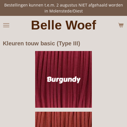
Bestellingen kunnen t.e.m. 2 augustus NIET afgehaald worden
Ga
in Molenstede/Diest
direct
naar
Belle Woef
de
hoofdinhoud
Kleuren touw basic (Type III)