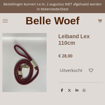
Bestellingen kunnen t.e.m. 2 augustus NIET afgehaald worden
Ga
in Molenstede/Diest
direct
naar
Belle Woef
de
hoofdinhoud
Leiband Lex
110cm
€ 28,00
Uitverkocht
D
D
S
D
e
e
h
e
l
e
a
l
e
l
r
e
n
e
n