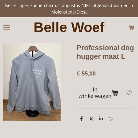
Bestellingen kunnen t.e.m. 2 augustus NIET afgehaald worden in
Ga
Molenstede/Diest
direct
naar
Belle Woef
de
hoofdinhoud
Professional dog
hugger maat L
€ 55,00
In
winkelwagen
D
D
S
D
e
e
h
e
l
e
a
l
e
l
r
e
n
e
n