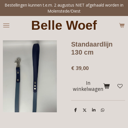
Bestellingen kunnen t.e.m. 2 augustus NIET afgehaald worden in
Ga
Molenstede/Diest
direct
naar
Belle Woef
de
hoofdinhoud
Standaardlijn
130 cm
€ 39,00
In
winkelwagen
D
D
S
D
e
e
h
e
l
e
a
l
e
l
r
e
n
e
n