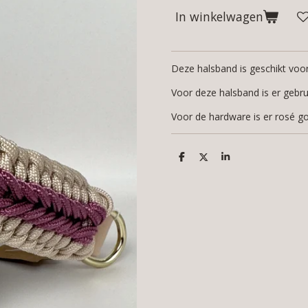
In winkelwagen
Deze halsband is geschikt vo
Voor deze halsband is er gebru
Voor de hardware is er rosé g
D
D
S
e
e
h
l
e
a
e
l
r
n
e