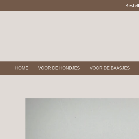
Bestel
Ga
direct
naar
de
hoofdinhoud
HOME
VOOR DE HONDJES
VOOR DE BAASJES