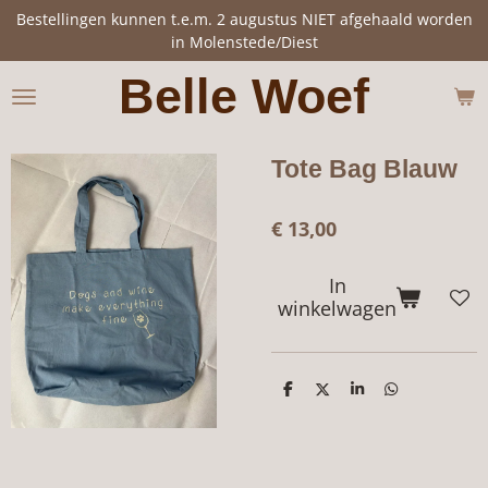
Bestellingen kunnen t.e.m. 2 augustus NIET afgehaald worden
Ga
in Molenstede/Diest
direct
naar
Belle Woef
de
hoofdinhoud
Tote Bag Blauw
€ 13,00
In
winkelwagen
D
D
S
D
e
e
h
e
l
e
a
l
e
l
r
e
n
e
n