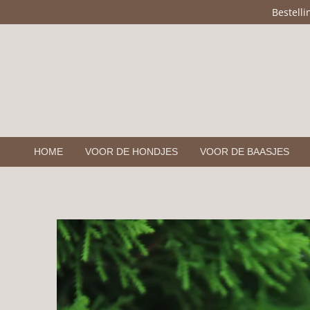
Bestell
Ga
direct
naar
de
hoofdinhoud
HOME
VOOR DE HONDJES
VOOR DE BAASJES