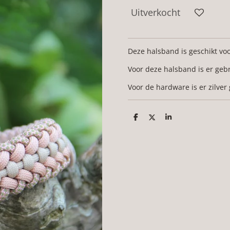
Uitverkocht
Deze halsband is geschikt v
Voor deze halsband is er geb
Voor de hardware is er zilver
D
D
S
e
e
h
l
e
a
e
l
r
n
e