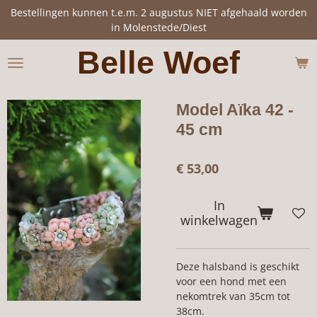
Bestellingen kunnen t.e.m. 2 augustus NIET afgehaald worden
Ga
in Molenstede/Diest
direct
naar
Belle Woef
de
hoofdinhoud
Model Aïka 42 -
45 cm
€ 53,00
In
winkelwagen
Deze halsband is geschikt
voor een hond met een
nekomtrek van 35cm tot
38cm.