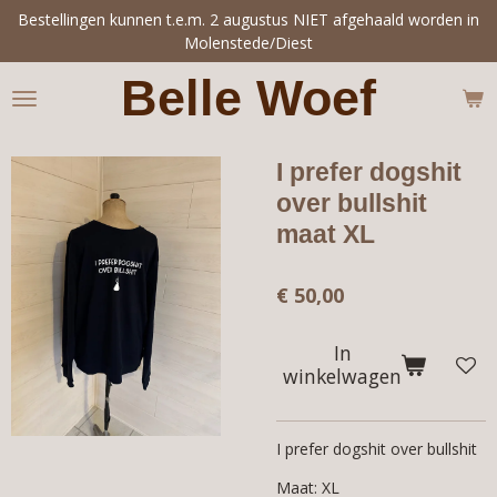
Bestellingen kunnen t.e.m. 2 augustus NIET afgehaald worden in
Ga
Molenstede/Diest
direct
naar
Belle Woef
de
hoofdinhoud
I prefer dogshit
over bullshit
maat XL
€ 50,00
In
winkelwagen
I prefer dogshit over bullshit
Maat: XL