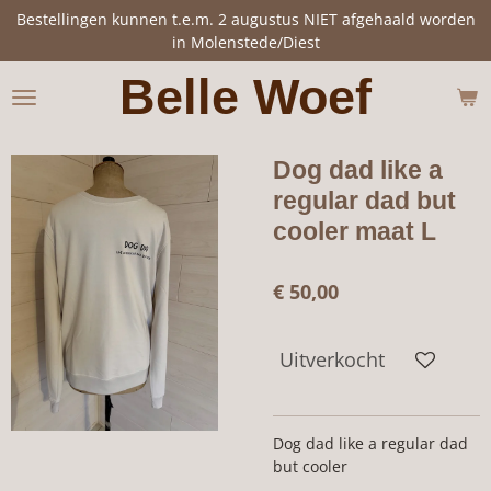
Bestellingen kunnen t.e.m. 2 augustus NIET afgehaald worden
Ga
in Molenstede/Diest
direct
naar
Belle Woef
de
hoofdinhoud
Dog dad like a
regular dad but
cooler maat L
€ 50,00
Uitverkocht
Dog dad like a regular dad
but cooler