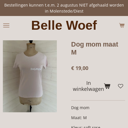
Bestellingen kunnen t.e.m. 2 augustus NIET afgehaald worden
Ga
in Molenstede/Diest
direct
naar
Belle Woef
de
hoofdinhoud
Dog mom maat
M
€ 19,00
In
winkelwagen
Dog mom
Maat: M
Kleur: soft rose