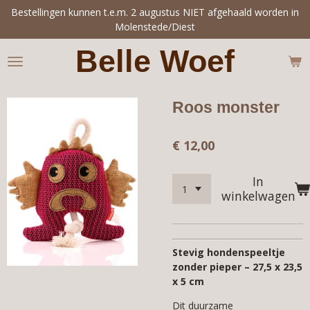
Bestellingen kunnen t.e.m. 2 augustus NIET afgehaald worden in
Ga
Molenstede/Diest
direct
naar
Belle Woef
de
hoofdinhoud
Roos monster
€ 12,00
In
winkelwagen
Stevig hondenspeeltje
zonder pieper – 27,5 x 23,5
x 5 cm
Dit duurzame