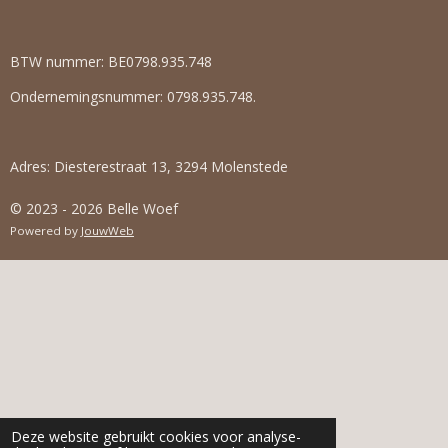
r
r
r
r
r
:
4
r
r
r
r
.
BTW nummer: BE0798.935.748
e
e
e
e
9
2
Ondernemingsnummer: 0798.935.748.
n
n
n
n
9
5
7
Adres: Diesterestraat 13, 3294 Molenstede
7
4
© 2023 - 2026 Belle Woef
6
Powered by
JouwWeb
4
7
8
8
7
s
t
e
r
r
Deze website gebruikt cookies voor analyse-