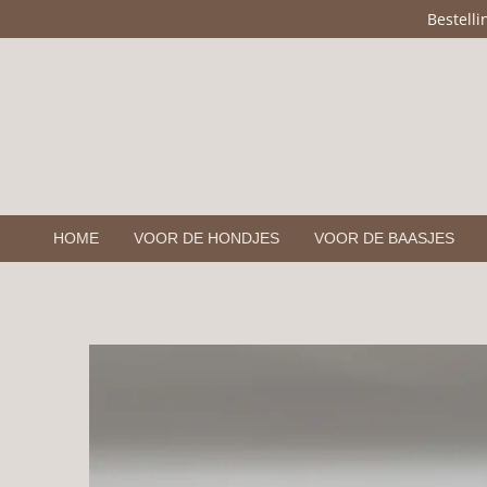
Bestell
Ga
direct
naar
de
hoofdinhoud
HOME
VOOR DE HONDJES
VOOR DE BAASJES