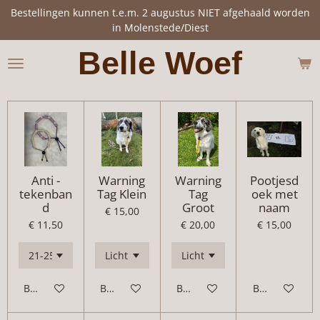
Bestellingen kunnen t.e.m. 2 augustus NIET afgehaald worden
Ga
in Molenstede/Diest
direct
naar
Belle Woef
de
hoofdinhoud
Anti -
Warning
Warning
Pootjesd
tekenban
Tag Klein
Tag
oek met
d
Groot
naam
€ 15,00
€ 11,50
€ 20,00
€ 15,00
Bekijk details
Bekijk details
Bekijk details
Bekijk details