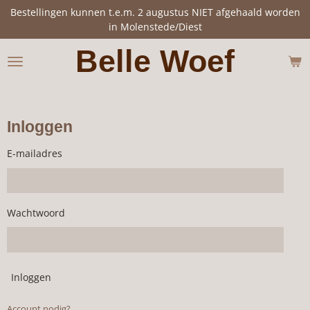
Bestellingen kunnen t.e.m. 2 augustus NIET afgehaald worden
Ga
in Molenstede/Diest
direct
naar
Belle Woef
de
hoofdinhoud
Inloggen
E-mailadres
Wachtwoord
Inloggen
Account nodig?